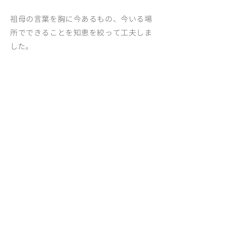
祖母の言葉を胸に今あるもの、今いる場
所でできることを知恵を絞って工夫しま
した。
祖母から受け継いだ工夫や知恵は、私を
料理研究家として、生きていけることの
道を作ってくれました。
料理研究家としての20年の経験や出して
きたアイディアは、事業者さんが、今有
る設備、人材、技術を活かしながら、無
理しないで続けられる商品開発や製品改
良、業務改善を提案をさせて頂いていま
す。